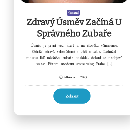
Ostatní
Zdravý Úsměv Začíná U
Správného Zubaře
Úsměv je první věc, které si na člověku všimneme.
Odráží zdraví, sebevědomí i péči o sebe. Bohužel
mnoho lidí návštěvu zubaře odkládá, dokud se neobjeví
bolest. Přitom moderní stomatolog Praha […]
6 listopadu, 2025
Zobrazit