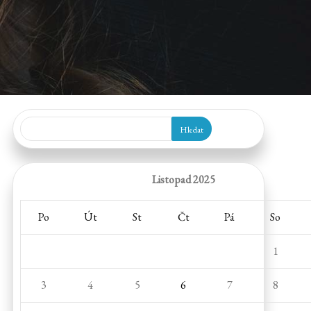
Hledat
Listopad 2025
Po
Út
St
Čt
Pá
So
1
3
4
5
6
7
8