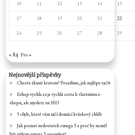
10
11
12
13
14
15
17
18
19
20
21
22
24
25
26
27
28
29
« Říj
Pro »
Nejnovější příspěvky
Chcete zkusit kratom? Poradíme, jak nejlépe začít
Eshop-rychle.cz je rychlá cesta k vlastnímu e-
shopu, ale myslete na SEO
5 chyb, které vám ničí domácí kváskový chléb
Jak poznat nedostatek omega 3 a proč by neměl
být příjem omega 3 opomíjen?