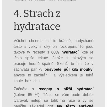
4. Strach z
hydratace
Všichni chceme mít to krásné, nadýchané
těsto s velkými oky při rozkrojení. To jsou
takové ty recepty s
80% hydratací
, kde je
těsto spíše tekuté. Jenže s takovým se
pracuje hodně špatně. Skončí to tím, že v
záchvatu paniky
přisypete půl kila mouky
,
abyste to zachránili a výsledkem je tuhá
koule bez chuti.
Začněte s
recepty s nižší hydratací
(kolem 65 %). Těsto se vám bude dobře
tvarovat, nelepí se tolik na ruce a vy se
naučíte základní grif,
jak těsto správně