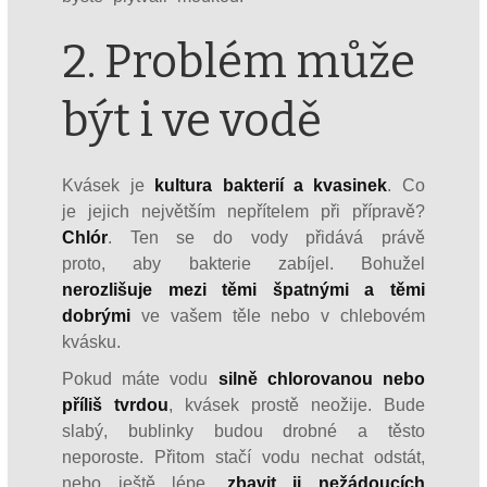
2. Problém může
být i ve vodě
Kvásek je
kultura bakterií a kvasinek
. Co
je jejich největším nepřítelem při přípravě?
Chlór
. Ten se do vody přidává právě
proto, aby bakterie zabíjel. Bohužel
nerozlišuje mezi těmi špatnými a těmi
dobrými
ve vašem těle nebo v chlebovém
kvásku.
Pokud máte vodu
silně chlorovanou nebo
příliš tvrdou
, kvásek prostě neožije. Bude
slabý, bublinky budou drobné a těsto
neporoste. Přitom stačí vodu nechat odstát,
nebo ještě lépe,
zbavit ji nežádoucích