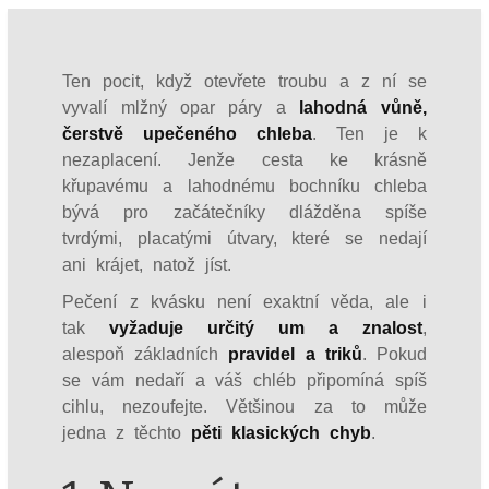
Ten pocit, když otevřete troubu a z ní se
vyvalí mlžný opar páry a
lahodná vůně,
čerstvě upečeného chleba
. Ten je k
nezaplacení. Jenže cesta ke krásně
křupavému a lahodnému bochníku chleba
bývá pro začátečníky dlážděna spíše
tvrdými, placatými útvary, které se nedají
ani krájet, natož jíst.
Pečení z kvásku není exaktní věda, ale i
tak
vyžaduje určitý um a znalost
,
alespoň základních
pravidel a triků
. Pokud
se vám nedaří a váš chléb připomíná spíš
cihlu, nezoufejte. Většinou za to může
jedna z těchto
pěti klasických chyb
.