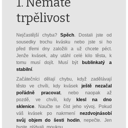
1. Nemáte
trpělivost
Nejčastější chyba?
Spěch
. Dostali jste od
sousedky trochu kvásku nebo jste si ho
před třemi dny založili a už chcete péct.
Jenže kvásek, aby utáhl celé kilo těsta, k
tomu musí dojít. Musí být
bublinkatý a
stabilní
.
Začátečníci dělají chybu, když zadělávají
těsto ve chvíli, kdy kvásek
ještě nezačal
pořádně pracovat
, nebo naopak až
pozdě, ve chvíli, kdy
klesl na dno
sklenice
. Naučte se číst jeho vývoj. Pokud
váš kvásek po nakrmení
nezdvojnásobí
svůj objem do šesti hodin
, nepečte. Jen
byste plýtvali moukou.