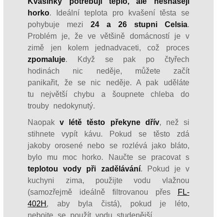
Kvasinky potřebují teplo, ale nesnášejí
horko
. Ideální teplota pro kvašení těsta se
pohybuje mezi
24 a 26 stupni Celsia
.
Problém je, že ve většině domácností je v
zimě jen kolem jednadvaceti, což proces
zpomaluje
. Když se pak po čtyřech
hodinách nic neděje, můžete začít
panikařit, že se nic neděje. A pak uděláte
tu největší chybu a šoupnete chleba do
trouby nedokynutý.
Naopak
v létě těsto překyne dřív
, než si
stihnete vypít kávu. Pokud se těsto zdá
jakoby orosené nebo se rozlévá jako bláto,
bylo mu moc horko. Naučte se pracovat s
teplotou vody při zadělávání
. Pokud je v
kuchyni zima, použijte vodu vlažnou
(samozřejmě ideálně filtrovanou přes
FL-
402H
, aby byla čistá), pokud je léto,
nebojte se použít vodu studenější.