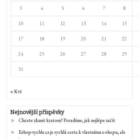
3
4
5
6
7
8
10
11
12
13
14
15
17
18
19
20
21
22
24
25
26
27
28
29
31
« Kvě
Nejnovější příspěvky
Chcete zkusit kratom? Poradíme, jak nejlépe začít
Eshop-rychle.cz je rychlá cesta k vlastnímu e-shopu, ale