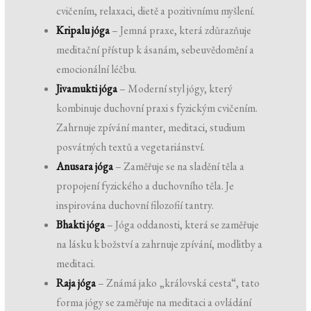
cvičením, relaxaci, dietě a pozitivnímu myšlení.
Kripalu jóga
– Jemná praxe, která zdůrazňuje
meditační přístup k ásanám, sebeuvědomění a
emocionální léčbu.
Jivamukti jóga
– Moderní styl jógy, který
kombinuje duchovní praxi s fyzickým cvičením.
Zahrnuje zpívání manter, meditaci, studium
posvátných textů a vegetariánství.
Anusara jóga
– Zaměřuje se na sladění těla a
propojení fyzického a duchovního těla. Je
inspirována duchovní filozofií tantry.
Bhakti jóga
– Jóga oddanosti, která se zaměřuje
na lásku k božství a zahrnuje zpívání, modlitby a
meditaci.
Raja jóga
– Známá jako „královská cesta“, tato
forma jógy se zaměřuje na meditaci a ovládání