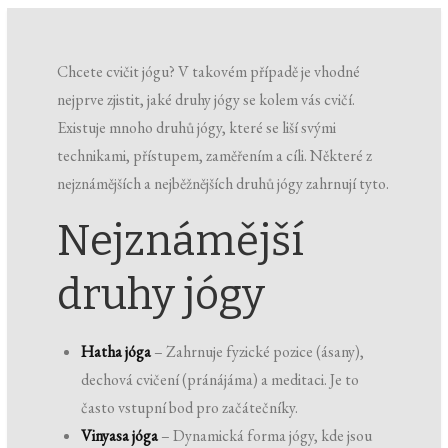
Chcete cvičit jógu? V takovém případě je vhodné
nejprve zjistit, jaké druhy jógy se kolem vás cvičí.
Existuje mnoho druhů jógy, které se liší svými
technikami, přístupem, zaměřením a cíli. Některé z
nejznámějších a nejběžnějších druhů jógy zahrnují tyto.
Nejznámější
druhy jógy
Hatha jóga
– Zahrnuje fyzické pozice (ásany),
dechová cvičení (pránájáma) a meditaci. Je to
často vstupní bod pro začátečníky.
Vinyasa jóga
– Dynamická forma jógy, kde jsou