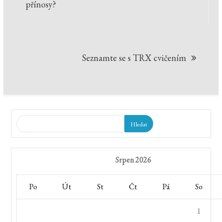
pro
přínosy?
příspěvek
Seznamte se s TRX cvičením
Hledat
Srpen 2026
Po
Út
St
Čt
Pá
So
1