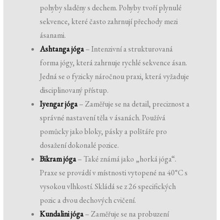
pohyby sladěny s dechem. Pohyby tvoří plynulé
sekvence, které často zahrnují přechody mezi
ásanami.
Ashtanga jóga
– Intenzivní a strukturovaná
forma jógy, která zahrnuje rychlé sekvence ásan.
Jedná se o fyzicky náročnou praxi, která vyžaduje
disciplinovaný přístup.
Iyengar jóga
– Zaměřuje se na detail, preciznost a
správné nastavení těla v ásanách. Používá
pomůcky jako bloky, pásky a polštáře pro
dosažení dokonalé pozice.
Bikram jóga
– Také známá jako „horká jóga“.
Praxe se provádí v místnosti vytopené na 40°C s
vysokou vlhkostí. Skládá se z 26 specifických
pozic a dvou dechových cvičení.
Kundalini jóga
– Zaměřuje se na probuzení