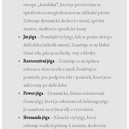
energie „kundalini“, která je považována za
spirálovitou energii uloženou na základně páteře.
Zahrnuje dynamická dechová cvičení, zpívání
manter, meditaci a specifické ásany.
Jin jóga
– Pomalejší styl jógy, kde se pozice drží po
delší dobu (několik minut). Zaměřuje se na hlubší
tkáně těla, jako jsou šlachy, vazy a klouby.
Restorativní jóga
– Zaměřuje se na úplnou
relaxaci a obnovu těla a mysli. Používají se
pomůcky pro podporu těla v pozicích, které jsou
udržovány po delší dobu.
Power jóga
– Dynamická, fitness-orientovaná
forma jógy, která je odvozena od Ashtanga jógy.
Je zaměřená na zvýšení síly a vytrvalosti.
Sivananda jóga
– Klasický styl jógy, který
zahrnuje tradiční přístup k ásanám, dechovým