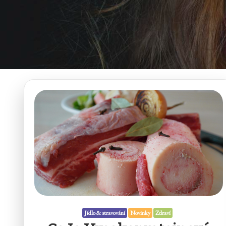
Jídlo & stravování
Novinky
Zdraví