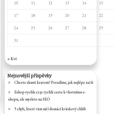
10
11
12
13
14
15
17
18
19
20
21
22
24
25
26
27
28
29
31
« Kvě
Nejnovější příspěvky
Chcete zkusit kratom? Poradíme, jak nejlépe začít
Eshop-rychle.cz je rychlá cesta k vlastnímu e-
shopu, ale myslete na SEO
5 chyb, které vám ničí domácí kváskový chléb