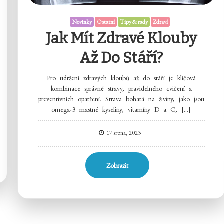
Novinky
Ostatní
Tipy & rady
Zdraví
Jak Mít Zdravé Klouby
Až Do Stáří?
Pro udržení zdravých kloubů až do stáří je klíčová
kombinace správné stravy, pravidelného cvičení a
preventivních opatření. Strava bohatá na živiny, jako jsou
omega-3 mastné kyseliny, vitamíny D a C, […]
17 srpna, 2023
Zobrazit