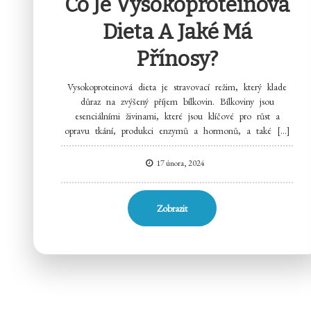
Co Je Vysokoproteinová
Dieta A Jaké Má
Přínosy?
Vysokoproteinová dieta je stravovací režim, který klade
důraz na zvýšený příjem bílkovin. Bílkoviny jsou
esenciálními živinami, které jsou klíčové pro růst a
opravu tkání, produkci enzymů a hormonů, a také […]
17 února, 2024
Zobrazit