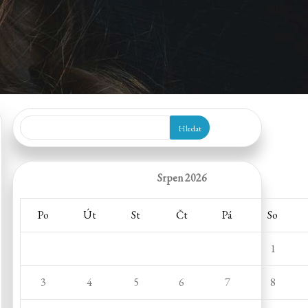
Hledat
Srpen 2026
Po
Út
St
Čt
Pá
So
1
3
4
5
6
7
8